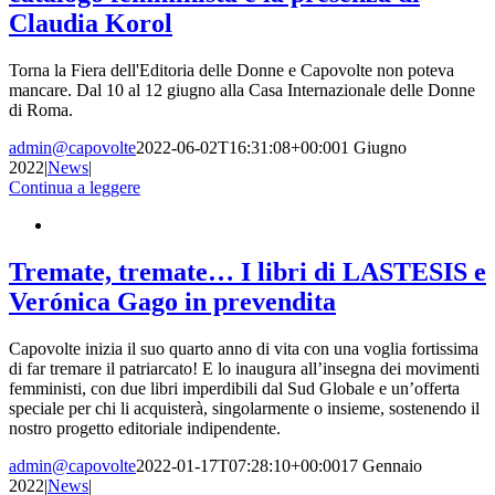
Claudia Korol
Torna la Fiera dell'Editoria delle Donne e Capovolte non poteva
mancare. Dal 10 al 12 giugno alla Casa Internazionale delle Donne
di Roma.
admin@capovolte
2022-06-02T16:31:08+00:00
1 Giugno
2022
|
News
|
Continua a leggere
Tremate, tremate… I libri di LASTESIS e
Verónica Gago in prevendita
Capovolte inizia il suo quarto anno di vita con una voglia fortissima
di far tremare il patriarcato! E lo inaugura all’insegna dei movimenti
femministi, con due libri imperdibili dal Sud Globale e un’offerta
speciale per chi li acquisterà, singolarmente o insieme, sostenendo il
nostro progetto editoriale indipendente.
admin@capovolte
2022-01-17T07:28:10+00:00
17 Gennaio
2022
|
News
|