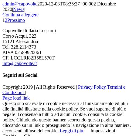
admin@capovolte
2020-12-03T08:35:27+00:00
2 Dicembre
2020
|
News
|
Continua a leggere
1
2
Prossimo
Capovolte di Ilaria Leccardi
Corso Acqui, 323
15121 Alessandria
Tel. 328.2114373
P.IVA 02589920061
CF. LCCLRI82R58L570T
info@capovolte.it
Seguici sui Social
Copyright 2019 | All Rights Reserved |
Privacy Policy
Termini e
Condizioni
|
Page load link
Questo sito si avvale di cookie necessari al funzionamento ed utili
alle finalità illustrate nella cookie policy. Se vuoi saperne di più o
negare il consenso a tutti o ad alcuni cookie, consulta la cookie
policy. Chiudendo questo banner, scorrendo questa pagina,
cliccando su un link o proseguendo la navigazione in altra maniera,
acconsenti all’uso dei cookie.
Leggi di più
Impostazioni