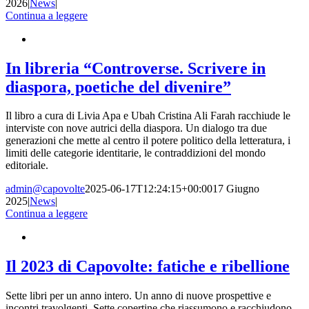
2026
|
News
|
Continua a leggere
In libreria “Controverse. Scrivere in
diaspora, poetiche del divenire”
Il libro a cura di Livia Apa e Ubah Cristina Ali Farah racchiude le
interviste con nove autrici della diaspora. Un dialogo tra due
generazioni che mette al centro il potere politico della letteratura, i
limiti delle categorie identitarie, le contraddizioni del mondo
editoriale.
admin@capovolte
2025-06-17T12:24:15+00:00
17 Giugno
2025
|
News
|
Continua a leggere
Il 2023 di Capovolte: fatiche e ribellione
Sette libri per un anno intero. Un anno di nuove prospettive e
incontri travolgenti. Sette copertine che riassumono e racchiudono