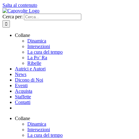
Salta al contenuto
Cerca per:
Collane
Dinamica
Intersezioni
La cura del tempo
La Po’ Ra
Ribelle
Autrici e Autori
News
Dicono di Noi
Eventi
Acquista
Staffette
Contatti
Collane
Dinamica
Intersezioni
La cura del tempo