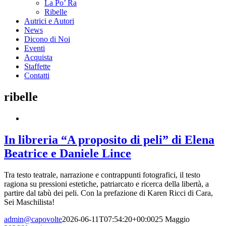
La Po’ Ra
Ribelle
Autrici e Autori
News
Dicono di Noi
Eventi
Acquista
Staffette
Contatti
ribelle
In libreria “A proposito di peli” di Elena
Beatrice e Daniele Lince
Tra testo teatrale, narrazione e contrappunti fotografici, il testo
ragiona su pressioni estetiche, patriarcato e ricerca della libertà, a
partire dal tabù dei peli. Con la prefazione di Karen Ricci di Cara,
Sei Maschilista!
admin@capovolte
2026-06-11T07:54:20+00:00
25 Maggio