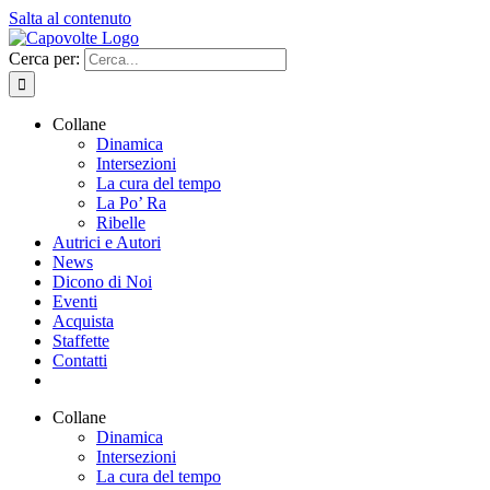
Salta al contenuto
Cerca per:
Collane
Dinamica
Intersezioni
La cura del tempo
La Po’ Ra
Ribelle
Autrici e Autori
News
Dicono di Noi
Eventi
Acquista
Staffette
Contatti
Collane
Dinamica
Intersezioni
La cura del tempo