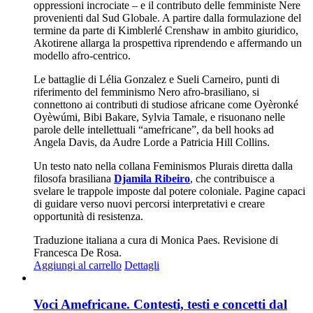
oppressioni incrociate – e il contributo delle femministe Nere
provenienti dal Sud Globale. A partire dalla formulazione del
termine da parte di Kimblerlé Crenshaw in ambito giuridico,
Akotirene allarga la prospettiva riprendendo e affermando un
modello afro-centrico.
Le battaglie di Lélia Gonzalez e Sueli Carneiro, punti di
riferimento del femminismo Nero afro-brasiliano, si
connettono ai contributi di studiose africane come Oyèronké
Oyèwúmi, Bibi Bakare, Sylvia Tamale, e risuonano nelle
parole delle intellettuali “amefricane”, da bell hooks ad
Angela Davis, da Audre Lorde a Patricia Hill Collins.
Un testo nato nella collana Feminismos Plurais diretta dalla
filosofa brasiliana
Djamila Ribeiro
, che contribuisce a
svelare le trappole imposte dal potere coloniale. Pagine capaci
di guidare verso nuovi percorsi interpretativi e creare
opportunità di resistenza.
Traduzione italiana a cura di Monica Paes. Revisione di
Francesca De Rosa.
Aggiungi al carrello
Dettagli
Voci Amefricane. Contesti, testi e concetti dal