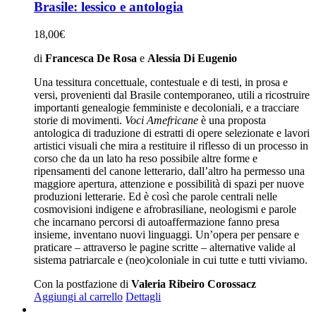
Brasile: lessico e antologia
18,00
€
di
Francesca De Rosa
e
Alessia Di Eugenio
Una tessitura concettuale, contestuale e di testi, in prosa e
versi, provenienti dal Brasile contemporaneo, utili a ricostruire
importanti genealogie femministe e decoloniali, e a tracciare
storie di movimenti.
Voci Amefricane
è una proposta
antologica di traduzione di estratti di opere selezionate e lavori
artistici visuali che mira a restituire il riflesso di un processo in
corso che da un lato ha reso possibile altre forme e
ripensamenti del canone letterario, dall’altro ha permesso una
maggiore apertura, attenzione e possibilità di spazi per nuove
produzioni letterarie. Ed è così che parole centrali nelle
cosmovisioni indigene e afrobrasiliane, neologismi e parole
che incarnano percorsi di autoaffermazione fanno presa
insieme, inventano nuovi linguaggi. Un’opera per pensare e
praticare – attraverso le pagine scritte – alternative valide al
sistema patriarcale e (neo)coloniale in cui tutte e tutti viviamo.
Con la postfazione di
Valeria Ribeiro Corossacz
Aggiungi al carrello
Dettagli