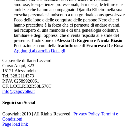
amorose, le esperienze professionali, la musica, le letture e le
amicizie che hanno accompagnato Djamila Ribeiro nella sua
crescita personale si uniscono a una graduale consapevolezza:
l’eco delle lotte e delle conquiste delle persone Nere che ci
hanno precedute è la forza che ci permette di andare avanti,
nel recupero di una memoria e di una genealogia collettiva
familiare e degli oppressi che diventa risposta alle sfide del
presente. Traduzione di
Alessia Di Eugenio
e
Nicola Biasio
Postfazione a cura dellə
traduttorə
e di
Francesca De Rosa
Aggiungi al carrello
Dettagli
Capovolte di Ilaria Leccardi
Corso Acqui, 323
15121 Alessandria
Tel. 328.2114373
P.IVA 02589920061
CF. LCCLRI82R58L570T
info@capovolte.it
Seguici sui Social
Copyright 2019 | All Rights Reserved |
Privacy Policy
Termini e
Condizioni
|
Page load link