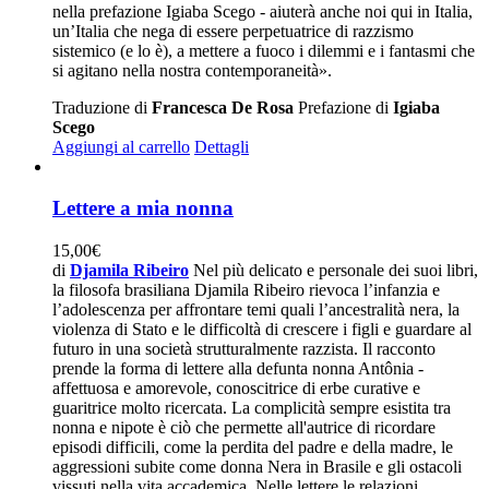
nella prefazione Igiaba Scego - aiuterà anche noi qui in Italia,
un’Italia che nega di essere perpetuatrice di razzismo
sistemico (e lo è), a mettere a fuoco i dilemmi e i fantasmi che
si agitano nella nostra contemporaneità».
Traduzione di
Francesca De Rosa
Prefazione di
Igiaba
Scego
Aggiungi al carrello
Dettagli
Lettere a mia nonna
15,00
€
di
Djamila Ribeiro
Nel più delicato e personale dei suoi libri,
la filosofa brasiliana Djamila Ribeiro rievoca l’infanzia e
l’adolescenza per affrontare temi quali l’ancestralità nera, la
violenza di Stato e le difficoltà di crescere i figli e guardare al
futuro in una società strutturalmente razzista. Il racconto
prende la forma di lettere alla defunta nonna Antônia -
affettuosa e amorevole, conoscitrice di erbe curative e
guaritrice molto ricercata. La complicità sempre esistita tra
nonna e nipote è ciò che permette all'autrice di ricordare
episodi difficili, come la perdita del padre e della madre, le
aggressioni subite come donna Nera in Brasile e gli ostacoli
vissuti nella vita accademica. Nelle lettere le relazioni