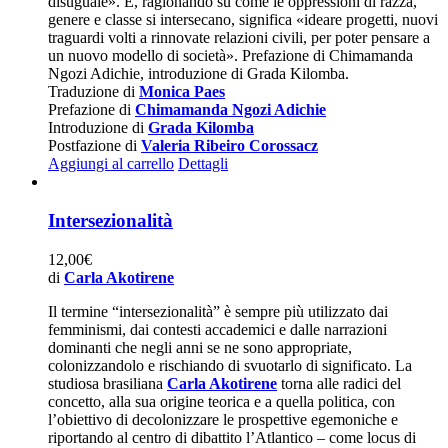
disuguale». E, ragionando su come le oppressioni di razza,
genere e classe si intersecano, significa «ideare progetti, nuovi
traguardi volti a rinnovate relazioni civili, per poter pensare a
un nuovo modello di società». Prefazione di Chimamanda
Ngozi Adichie, introduzione di Grada Kilomba.
Traduzione di
Monica Paes
Prefazione di
Chimamanda Ngozi Adichie
Introduzione di
Grada Kilomba
Postfazione di
Valeria Ribeiro Corossacz
Aggiungi al carrello
Dettagli
Intersezionalità
12,00
€
di
Carla Akotirene
Il termine “intersezionalità” è sempre più utilizzato dai
femminismi, dai contesti accademici e dalle narrazioni
dominanti che negli anni se ne sono appropriate,
colonizzandolo e rischiando di svuotarlo di significato. La
studiosa brasiliana
Carla Akotirene
torna alle radici del
concetto, alla sua origine teorica e a quella politica, con
l’obiettivo di decolonizzare le prospettive egemoniche e
riportando al centro di dibattito l’Atlantico – come locus di