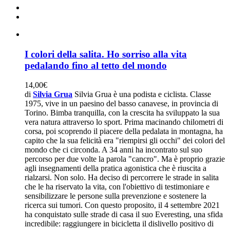
I colori della salita. Ho sorriso alla vita
pedalando fino al tetto del mondo
14,00
€
di
Silvia Grua
Silvia Grua è una podista e ciclista. Classe
1975, vive in un paesino del basso canavese, in provincia di
Torino. Bimba tranquilla, con la crescita ha sviluppato la sua
vera natura attraverso lo sport. Prima macinando chilometri di
corsa, poi scoprendo il piacere della pedalata in montagna, ha
capito che la sua felicità era "riempirsi gli occhi" dei colori del
mondo che ci circonda. A 34 anni ha incontrato sul suo
percorso per due volte la parola "cancro". Ma è proprio grazie
agli insegnamenti della pratica agonistica che è riuscita a
rialzarsi. Non solo. Ha deciso di percorrere le strade in salita
che le ha riservato la vita, con l'obiettivo di testimoniare e
sensibilizzare le persone sulla prevenzione e sostenere la
ricerca sui tumori. Con questo proposito, il 4 settembre 2021
ha conquistato sulle strade di casa il suo Everesting, una sfida
incredibile: raggiungere in bicicletta il dislivello positivo di