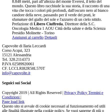
8.848 metri, pari all’altezza del monte Everest, il tetto del
mondo. Questo libro racchiude la sua storia, il racconto di una
vita che tocca i colori più profondi, dall'oscuro nero al bianco
candore della neve, passando per il verde dei prati, le
sfumature del giallo del sole e l'azzurro di un cielo nitido.
Prefazione di
Libero Ciuffreda
, Direttore della S.C.
Oncologia Medica 1 AOU Città della salute e della Scienza
Presidio Molinette - Torino
Aggiungi al carrello
Dettagli
Capovolte di Ilaria Leccardi
Corso Acqui, 323
15121 Alessandria
Tel. 328.2114373
P.IVA 02589920061
CF. LCCLRI82R58L570T
info@capovolte.it
Seguici sui Social
Copyright 2019 | All Rights Reserved |
Privacy Policy
Termini e
Condizioni
|
Page load link
Questo sito si avvale di cookie necessari al funzionamento ed utili
alle finalità illustrate nella cookie policy. Se vuoi saperne di più o