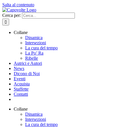
Salta al contenuto
Cerca per:
Collane
Dinamica
Intersezioni
La cura del tempo
La Po’ Ra
Ribelle
Autrici e Autori
News
Dicono di Noi
Eventi
Acquista
Staffette
Contatti
Collane
Dinamica
Intersezioni
La cura del tempo