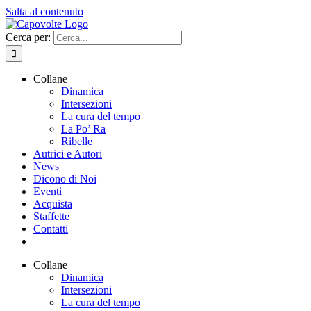
Salta al contenuto
Cerca per:
Collane
Dinamica
Intersezioni
La cura del tempo
La Po’ Ra
Ribelle
Autrici e Autori
News
Dicono di Noi
Eventi
Acquista
Staffette
Contatti
Collane
Dinamica
Intersezioni
La cura del tempo