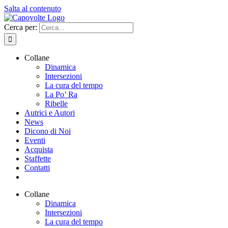
Salta al contenuto
Cerca per:
Collane
Dinamica
Intersezioni
La cura del tempo
La Po’ Ra
Ribelle
Autrici e Autori
News
Dicono di Noi
Eventi
Acquista
Staffette
Contatti
Collane
Dinamica
Intersezioni
La cura del tempo