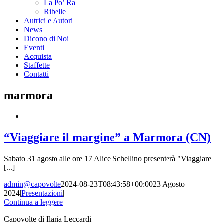
La Po’ Ra
Ribelle
Autrici e Autori
News
Dicono di Noi
Eventi
Acquista
Staffette
Contatti
marmora
“Viaggiare il margine” a Marmora (CN)
Sabato 31 agosto alle ore 17 Alice Schellino presenterà "Viaggiare
[...]
admin@capovolte
2024-08-23T08:43:58+00:00
23 Agosto
2024
|
Presentazioni
|
Continua a leggere
Capovolte di Ilaria Leccardi